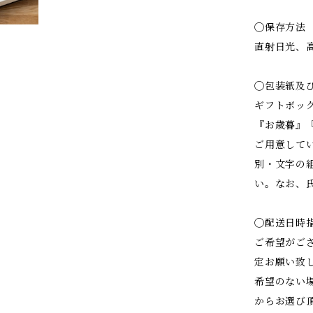
◯保存方法
直射日光、
◯包装紙及
ギフトボッ
『お歳暮』
ご用意して
別・文字の
い。なお、
◯配送日時
ご希望がご
定お願い致
希望のない
からお選び