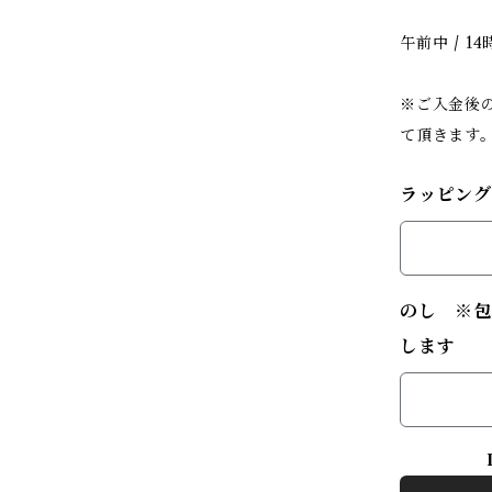
午前中 / 14
※ご入金後
て頂きます
ラッピング
のし ※包
します