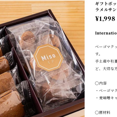
ギフトボッ
ラメルサン
¥1,998
Internatio
ベーゴマク
す。
手土産や引
ど、大切な
◯内容
・ベーゴマク
・麦味噌キャ
◯原材料