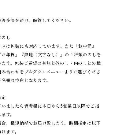
高温多湿を避け、保管してください。
びのし
クスは包装にも対応しています。また『お中元』
『お年賀』『無地（文字なし）』の４種類ののしを
います。包装ご希望の有無と外のし・内のしとの種
組み合わせをプルダウンメニューよりお選びくださ
氏名欄は空白となります。
指定
ざいましたら備考欄に本日から5営業日以降でご指
します。
場合、最短納期でお届け致します。時間指定は以下
頂けます。