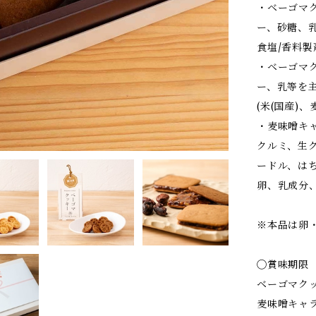
・ベーゴマ
ー、砂糖、乳
食塩/香料製
・ベーゴマ
ー、乳等を主
(米(国産)
・麦味噌キ
クルミ、生
ードル、は
卵、乳成分
※本品は卵
◯賞味期限
ベーゴマク
麦味噌キャ